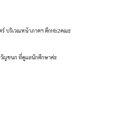
ตร์​ บริเวณหน้าภาคฯ​ ตึกHb2คณะ
วัญชนก​ ที่ดูแลนักศึกษาค่ะ