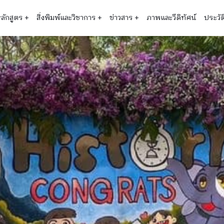
ลักสูตร
+
สิ่งพิมพ์และวิชาการ
+
ข่าวสาร
+
ภาพและวีดิทัศน์
ประวัต