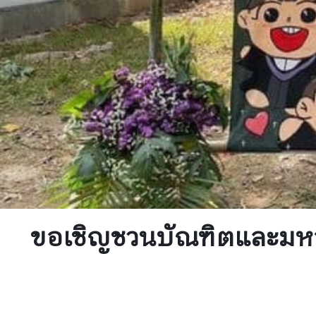
ขอเชิญชวนบัณฑิตและมหา