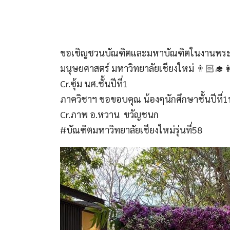
ขอเชิญชวนบัณฑิตและมหาบัณฑิตในงานพระราชทา
มนุษยศาสตร์ มหาวิทยาลัยเชียงใหม่ 👨🏻‍🎓👩🏻‍
Cr.ซุ้ม​ นศ.ชั้นปีที่1​
ภาควิชาฯ​ ขอขอบคุณ​ น้องๆนักศึกษาชั้นปีที่1ท
Cr.ภาพ​ อ.หวาน​ ขวัญ​ชนก
#บัณฑิตมหาวิทยาลัยเชียงใหม่รุ่นที่58