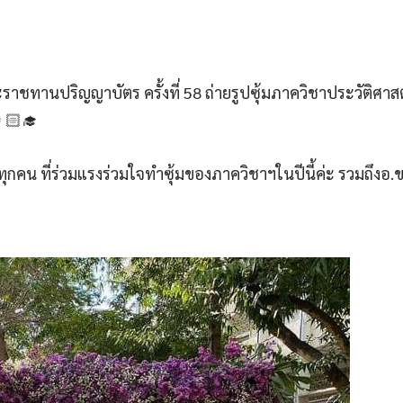
นปริญญาบัตร ครั้งที่ 58 ถ่ายรูปซุ้มภาควิชา​ประวัติ​ศาส
⁣⁣⁣⁣⁣
ุกคน​ ที่ร่วมแรงร่วมใจทำซุ้มของภาควิชาฯในปีนี้ค่ะ​ รวมถึงอ.ข