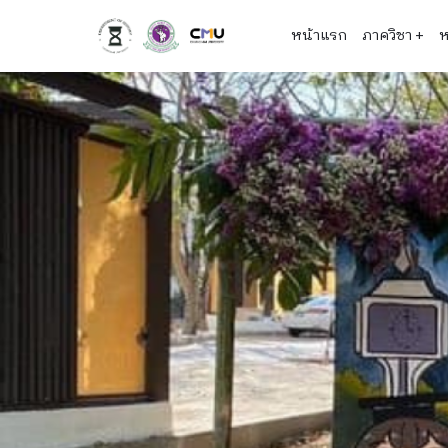
Skip
Main
หน้าแรก
ภาควิชา
+
ห
to
main
navigation
content