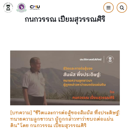
Skip
to
กนกวรรณ เปี่ยมสุวรรณศิริ
main
content
[บทความ] "ชีวิตและการต่อสู้ของสัมผัส พึ่งประดิษฐ์:
ทนายความลูกชาวนา ผู้ถูกกล่าวหาว่าขบถต่อแผ่น
ดิน" โดย กนกวรรณ เปี่ยมสุวรรณศิริ