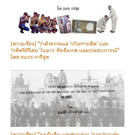
[ความเรียง] "ว่าด้วยกระแส 'ถวิลหาอดีต' และ
'กษัตริย์นิยม' ในลาว: ข้อสังเกต และประสบการณ์"
โดย ธนกร การิสุข
[ความเรียง] "ถกกับดิน และชวนอ่าน 'การปราบฮ่อ