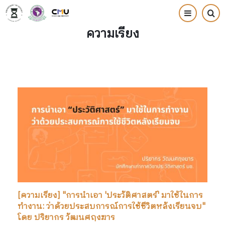
Skip
to
ความเรียง
main
content
[ความเรียง] "การนำเอา 'ประวัติศาสตร์' มาใช้ในการ
ทำงาน: ว่าด้วยประสบการณ์การใช้ชีวิตหลังเรียนจบ"
โดย ปริยากร วัฒนศฤงฆาร