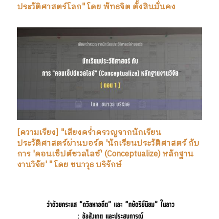
ประวัติศาสตร์โลก" โดย พัทธจิต ตั้งสินมั่นคง
[ความเรียง] "เสียงคร่ำครวญจากนักเรียน
ประวัติศาสตร์ผ่านบอร์ด 'นักเรียนประวัติศาสตร์ กับ
การ 'คอนเซ็ปต์ชวลไลซ์' (Conceptualize) หลักฐาน
งานวิจัย' " โดย ชนาวุธ บริรักษ์